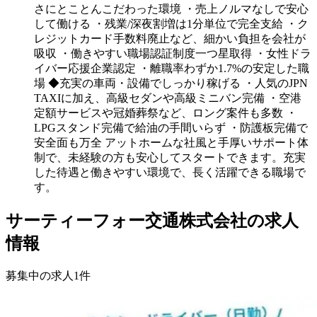
さにとことんこだわった環境 ・売上ノルマなしで安心
して働ける ・残業/深夜割増は1分単位で完全支給 ・ク
レジットカード手数料廃止など、細かい負担を会社が
吸収 ・働きやすい職場認証制度一つ星取得 ・女性ドラ
イバー応援企業認定 ・離職率わずか1.7%の安定した職
場 ◆充実の車両・設備でしっかり稼げる ・人気のJPN
TAXIに加え、高級セダンや高級ミニバン完備 ・空港
定額サービスや冠婚葬祭など、ロング案件も多数 ・
LPGスタンド完備で給油の手間いらず ・防護板完備で
安全面も万全 アットホームな社風と手厚いサポート体
制で、未経験の方も安心してスタートできます。充実
した待遇と働きやすい環境で、長く活躍できる職場で
す。
サーティーフォー交通株式会社の求人
情報
募集中の求人
1
件