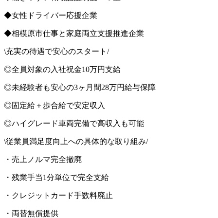
◆女性ドライバー応援企業
◆相模原市仕事と家庭両立支援推進企業
\充実の待遇で安心のスタート/
◎全員対象の入社祝金10万円支給
◎未経験者も安心の3ヶ月間28万円給与保障
◎固定給＋歩合給で安定収入
◎ハイグレード車両完備で高収入も可能
\従業員満足度向上への具体的な取り組み/
・売上ノルマ完全撤廃
・残業手当1分単位で完全支給
・クレジットカード手数料廃止
・両替無償提供