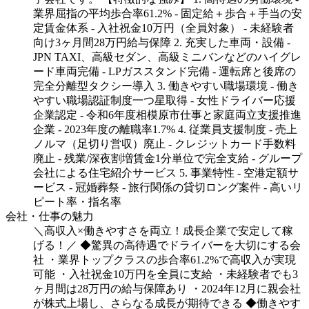
業界屈指の平均歩合率61.2% - 固定給＋歩合＋手当の安
定賃金体系 - 入社祝金10万円（全員対象） - 未経験者
向け3ヶ月間28万円給与保障 2. 充実した車両・設備 -
JPN TAXI、高級セダン、高級ミニバンなどのハイグレ
ード車両完備 - LPガススタンド完備 - 運転席と後席の
完全分離型タクシー導入 3. 働きやすい職場環境 - 働き
やすい職場認証制度一つ星取得 - 女性ドライバー応援
企業認定 - 令和6年度相模原市仕事と家庭両立支援推進
企業 - 2023年度の離職率1.7% 4. 従業員支援制度 - 売上
ノルマ（足切り営収）廃止 - クレジットカード手数料
廃止 - 残業/深夜割増賃金1分単位で完全支給 - グループ
会社による住宅紹介サービス 5. 事業特性 - 空港定額サ
ービス - 冠婚葬祭 - 旅行関係の貸切ロング案件 - 高いリ
ピート率・指名率
会社・仕事の魅力
＼高収入×働きやすさを両立！成長企業で安定して稼
げる！／ ◆驚異の高待遇でドライバーを大切にする会
社 ・業界トップクラスの歩合率61.2%で高収入が実現
可能 ・入社祝金10万円を全員に支給 ・未経験者でも3
ヶ月間は28万円の給与保障あり ・2024年12月に親会社
が株式上場し、さらなる成長が期待できる ◆働きやす