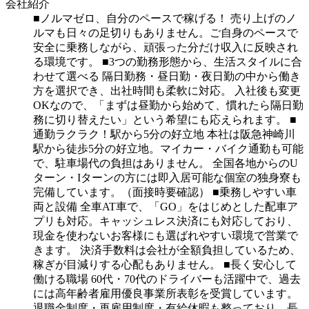
会社紹介
■ノルマゼロ、自分のペースで稼げる！ 売り上げのノ
ルマも日々の足切りもありません。ご自身のペースで
安全に乗務しながら、頑張った分だけ収入に反映され
る環境です。 ■3つの勤務形態から、生活スタイルに合
わせて選べる 隔日勤務・昼日勤・夜日勤の中から働き
方を選択でき、出社時間も柔軟に対応。 入社後も変更
OKなので、「まずは昼勤から始めて、慣れたら隔日勤
務に切り替えたい」という希望にも応えられます。 ■
通勤ラクラク！駅から5分の好立地 本社は阪急神崎川
駅から徒歩5分の好立地。マイカー・バイク通勤も可能
で、駐車場代の負担はありません。 全国各地からのU
ターン・Iターンの方には即入居可能な個室の独身寮も
完備しています。（面接時要確認） ■乗務しやすい車
両と設備 全車AT車で、「GO」をはじめとした配車ア
プリも対応。キャッシュレス決済にも対応しており、
現金を使わないお客様にも選ばれやすい環境で営業で
きます。 決済手数料は会社が全額負担しているため、
稼ぎが目減りする心配もありません。 ■長く安心して
働ける職場 60代・70代のドライバーも活躍中で、過去
には高年齢者雇用優良事業所表彰を受賞しています。
退職金制度・再雇用制度・有給休暇も整っており、長