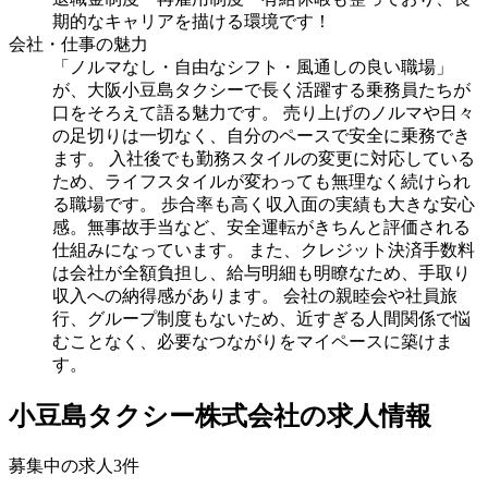
期的なキャリアを描ける環境です！
会社・仕事の魅力
「ノルマなし・自由なシフト・風通しの良い職場」
が、大阪小豆島タクシーで長く活躍する乗務員たちが
口をそろえて語る魅力です。 売り上げのノルマや日々
の足切りは一切なく、自分のペースで安全に乗務でき
ます。 入社後でも勤務スタイルの変更に対応している
ため、ライフスタイルが変わっても無理なく続けられ
る職場です。 歩合率も高く収入面の実績も大きな安心
感。無事故手当など、安全運転がきちんと評価される
仕組みになっています。 また、クレジット決済手数料
は会社が全額負担し、給与明細も明瞭なため、手取り
収入への納得感があります。 会社の親睦会や社員旅
行、グループ制度もないため、近すぎる人間関係で悩
むことなく、必要なつながりをマイペースに築けま
す。
小豆島タクシー株式会社の求人情報
募集中の求人
3
件