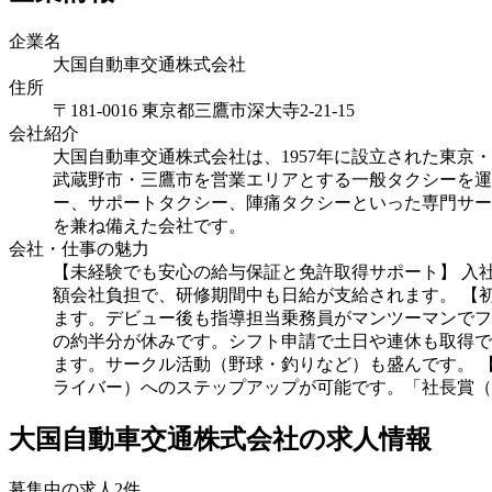
企業名
大国自動車交通株式会社
住所
〒181-0016 東京都三鷹市深大寺2-21-15
会社紹介
大国自動車交通株式会社は、1957年に設立された東京
武蔵野市・三鷹市を営業エリアとする一般タクシーを運行
ー、サポートタクシー、陣痛タクシーといった専門サー
を兼ね備えた会社です。
会社・仕事の魅力
【未経験でも安心の給与保証と免許取得サポート】 入
額会社負担で、研修期間中も日給が支給されます。 【
ます。デビュー後も指導担当乗務員がマンツーマンでフ
の約半分が休みです。シフト申請で土日や連休も取得で
ます。サークル活動（野球・釣りなど）も盛んです。 
ライバー）へのステップアップが可能です。「社長賞（
大国自動車交通株式会社の求人情報
募集中の求人
2
件