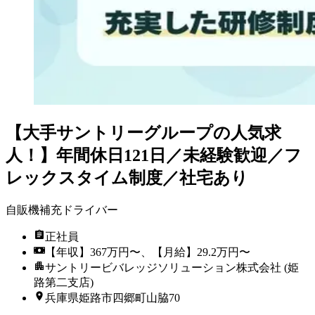
【大手サントリーグループの人気求
人！】年間休日121日／未経験歓迎／フ
レックスタイム制度／社宅あり
自販機補充ドライバー
正社員
【年収】367万円〜、【月給】29.2万円〜
サントリービバレッジソリューション株式会社 (姫
路第二支店)
兵庫県姫路市四郷町山脇70