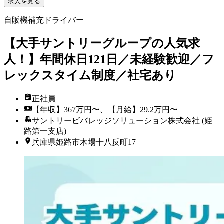
求人を見る
自販機補充ドライバー
【大手サントリーグループの人気求
人！】年間休日121日／未経験歓迎／フ
レックスタイム制度／社宅あり
正社員
【年収】367万円〜、【月給】29.2万円〜
サントリービバレッジソリューション株式会社 (姫
路第一支店)
兵庫県姫路市木場十八反町17