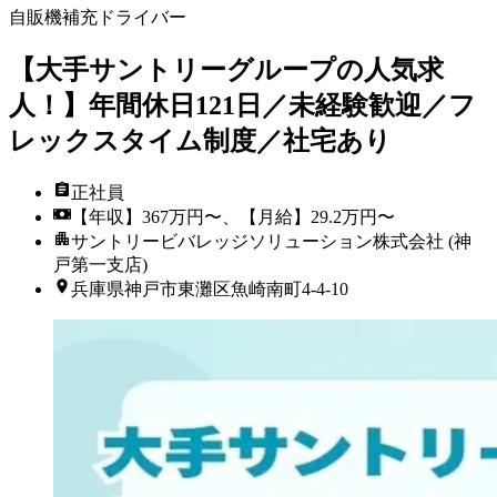
自販機補充ドライバー
【大手サントリーグループの人気求
人！】年間休日121日／未経験歓迎／フ
レックスタイム制度／社宅あり
正社員
【年収】367万円〜、【月給】29.2万円〜
サントリービバレッジソリューション株式会社 (神
戸第一支店)
兵庫県神戸市東灘区魚崎南町4-4-10