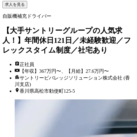
求人を見る
自販機補充ドライバー
【大手サントリーグループの人気求
人！】年間休日121日／未経験歓迎／フ
レックスタイム制度／社宅あり
正社員
【年収】367万円〜、【月給】27.6万円〜
サントリービバレッジソリューション株式会社 (香
川支店)
香川県高松市勅使町125-5