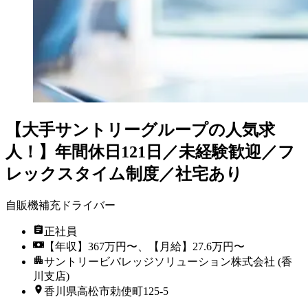
【大手サントリーグループの人気求
人！】年間休日121日／未経験歓迎／フ
レックスタイム制度／社宅あり
自販機補充ドライバー
正社員
【年収】367万円〜、【月給】27.6万円〜
サントリービバレッジソリューション株式会社 (香
川支店)
香川県高松市勅使町125-5