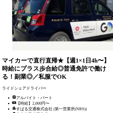
マイカーで直行直帰★【週1×1日4h〜】
時給にプラス歩合給◎普通免許で働け
る！副業◎／私服でOK
ライドシェアドライバー
アルバイト・パート
【時給】2,000円〜
すばる交通株式会社 (第一営業所(NRS))