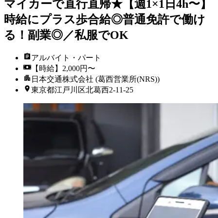
マイカーで直行直帰★【週1×1日4h〜】
時給にプラス歩合給◎普通免許で働け
る！副業◎／私服でOK
アルバイト・パート
【時給】2,000円〜
日本交通株式会社 (葛西営業所(NRS))
東京都江戸川区北葛西2-11-25