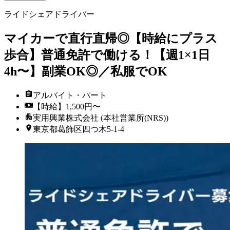
ライドシェアドライバー
マイカーで直行直帰◎【時給にプラス
歩合】普通免許で働ける！【週1×1日
4h〜】副業OK◎／私服でOK
アルバイト・パート
【時給】1,500円〜
実用興業株式会社 (本社営業所(NRS))
東京都葛飾区四つ木5-1-4