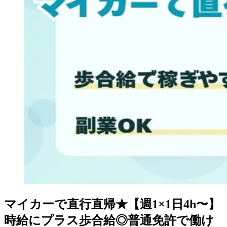
マイカーで直行直帰★【週1×1日4h〜】
時給にプラス歩合給◎普通免許で働け