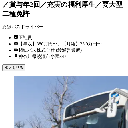
／賞与年2回／充実の福利厚生／要大型
二種免許
路線バスドライバー
正社員
【年収】380万円〜、【月給】23.9万円〜
相鉄バス株式会社 (綾瀬営業所)
神奈川県綾瀬市小園847
求人を見る