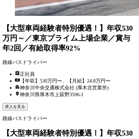
【大型車両経験者特別優遇！】年収530
万円～／東京プライム上場企業／賞与
年2回／有給取得率92%
路線バスドライバー
正社員
【年収】530万円〜、【月給】24.8万円〜
神奈川中央交通株式会社 (厚木北営業所)
神奈川県厚木市上荻野3596-1
求人を見る
路線バスドライバー
【大型車両経験者特別優遇！】年収530