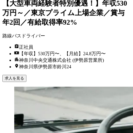
【大型車両経験者特別優遇！】年収530
万円～／東京プライム上場企業／賞与
年2回／有給取得率92%
路線バスドライバー
正社員
【年収】530万円〜、【月給】24.8万円〜
神奈川中央交通株式会社 (伊勢原営業所)
神奈川県伊勢原市鈴川24
求人を見る