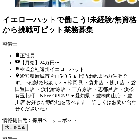
イエローハットで働こう!未経験/無資格
から挑戦可ピット業務募集
整備士
正社員
【月給】24万円〜
株式会社遠州イエローハット
愛知県新城市片山540-5 ▲上記は新城店の住所で
す。 <他勤務地あり> ▼静岡県 ・袋井店 ・掛川店 ・磐
田豊田店 ・浜北新原店 ・三方原店 ・志都呂店 ・浜松
有玉北町 NEW OPEN!! ▼愛知県 ・豊橋向山店 ・豊
川店 お好きな勤務地を選べます！ 詳しくはお問い合わ
せくださいね♪
情報提供元
：
採用ページコボット
求人を見る