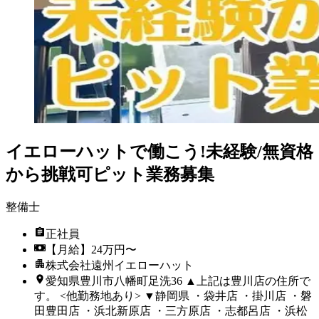
イエローハットで働こう!未経験/無資格
から挑戦可ピット業務募集
整備士
正社員
【月給】24万円〜
株式会社遠州イエローハット
愛知県豊川市八幡町足洗36 ▲上記は豊川店の住所で
す。 <他勤務地あり> ▼静岡県 ・袋井店 ・掛川店 ・磐
田豊田店 ・浜北新原店 ・三方原店 ・志都呂店 ・浜松