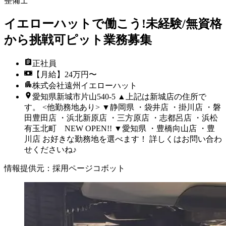
整備士
イエローハットで働こう!未経験/無資格
から挑戦可ピット業務募集
正社員
【月給】24万円〜
株式会社遠州イエローハット
愛知県新城市片山540-5 ▲上記は新城店の住所で
す。 <他勤務地あり> ▼静岡県 ・袋井店 ・掛川店 ・磐
田豊田店 ・浜北新原店 ・三方原店 ・志都呂店 ・浜松
有玉北町 NEW OPEN!! ▼愛知県 ・豊橋向山店 ・豊
川店 お好きな勤務地を選べます！ 詳しくはお問い合わ
せくださいね♪
情報提供元
：
採用ページコボット