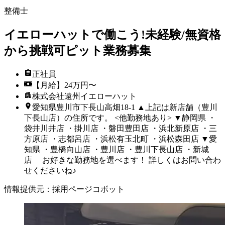
整備士
イエローハットで働こう!未経験/無資格
から挑戦可ピット業務募集
正社員
【月給】24万円〜
株式会社遠州イエローハット
愛知県豊川市下長山高畑18-1 ▲上記は新店舗（豊川
下長山店）の住所です。 <他勤務地あり> ▼静岡県 ・
袋井川井店 ・掛川店 ・磐田豊田店 ・浜北新原店 ・三
方原店 ・志都呂店 ・浜松有玉北町 ・浜松森田店 ▼愛
知県 ・豊橋向山店 ・豊川店 ・豊川下長山店 ・新城
店 お好きな勤務地を選べます！ 詳しくはお問い合わ
せくださいね♪
情報提供元
：
採用ページコボット