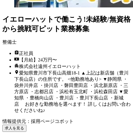
イエローハットで働こう!未経験/無資格
から挑戦可ピット業務募集
整備士
正社員
【月給】24万円〜
株式会社遠州イエローハット
愛知県豊川市下長山高畑18-1 ▲上記は新店舗（豊川
下長山店）の住所です。 <他勤務地あり> ▼静岡県 ・
袋井川井店 ・掛川店 ・磐田豊田店 ・浜北新原店 ・三
方原店 ・志都呂店 ・浜松有玉北町 ・浜松森田店 ▼愛
知県 ・豊橋向山店 ・豊川店 ・豊川下長山店 ・新城
店 お好きな勤務地を選べます！ 詳しくはお問い合わ
せくださいね♪
情報提供元
：
採用ページコボット
求人を見る