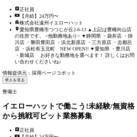
正社員
【月給】24万円〜
株式会社遠州イエローハット
愛知県豊橋市つつじが丘2-6-13 ▲上記は豊橋向山店
の住所です。 <他勤務地あり> ▼静岡県 ・袋井店 ・掛
川店 ・磐田豊田店 ・浜北新原店 ・三方原店 ・志都呂
店 ・浜松有玉北町 NEW OPEN!! ▼愛知県 ・豊川店
・新城店 お好きな勤務地を選べます！ 詳しくはお問
い合わせくださいね♪
情報提供元
：
採用ページコボット
求人を見る
整備士
イエローハットで働こう!未経験/無資格
から挑戦可ピット業務募集
正社員
【月給】24万円〜