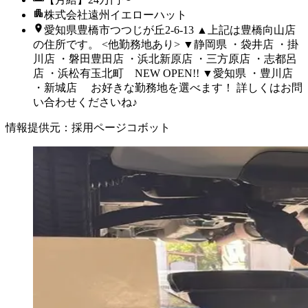
株式会社遠州イエローハット
愛知県豊橋市つつじが丘2-6-13 ▲上記は豊橋向山店
の住所です。 <他勤務地あり> ▼静岡県 ・袋井店 ・掛
川店 ・磐田豊田店 ・浜北新原店 ・三方原店 ・志都呂
店 ・浜松有玉北町 NEW OPEN!! ▼愛知県 ・豊川店
・新城店 お好きな勤務地を選べます！ 詳しくはお問
い合わせくださいね♪
情報提供元
：
採用ページコボット