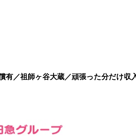
償有／祖師ヶ谷大蔵／頑張った分だけ収入