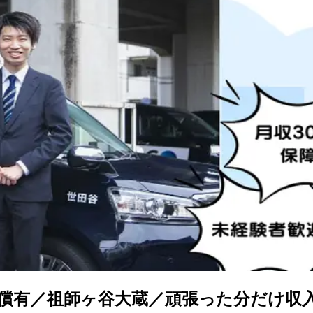
償有／祖師ヶ谷大蔵／頑張った分だけ収入