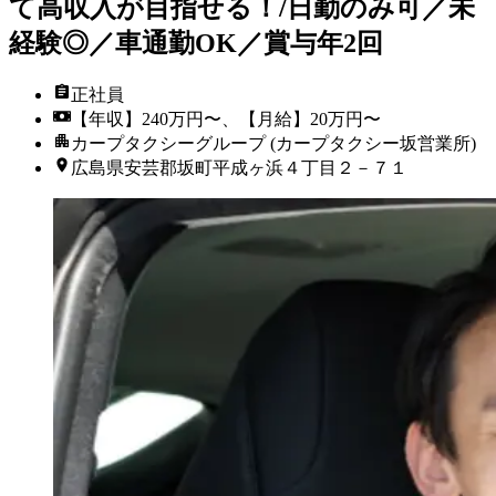
て高収入が目指せる！/日勤のみ可／未
経験◎／車通勤OK／賞与年2回
正社員
【年収】240万円〜、【月給】20万円〜
カープタクシーグループ (カープタクシー坂営業所)
広島県安芸郡坂町平成ヶ浜４丁目２－７１