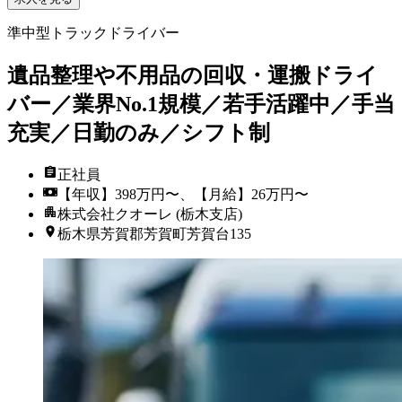
準中型トラックドライバー
遺品整理や不用品の回収・運搬ドライ
バー／業界No.1規模／若手活躍中／手当
充実／日勤のみ／シフト制
正社員
【年収】398万円〜、【月給】26万円〜
株式会社クオーレ (栃木支店)
栃木県芳賀郡芳賀町芳賀台135