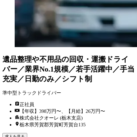
遺品整理や不用品の回収・運搬ドライ
バー／業界No.1規模／若手活躍中／手当
充実／日勤のみ／シフト制
準中型トラックドライバー
正社員
【年収】398万円〜、【月給】26万円〜
株式会社クオーレ (栃木支店)
栃木県芳賀郡芳賀町芳賀台135
求人を見る