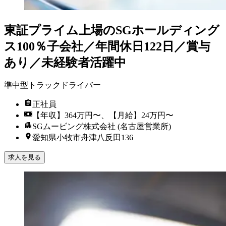
東証プライム上場のSGホールディング
ス100％子会社／年間休日122日／賞与
あり／未経験者活躍中
準中型トラックドライバー
正社員
【年収】364万円〜、【月給】24万円〜
SGムービング株式会社 (名古屋営業所)
愛知県小牧市舟津八反田136
求人を見る