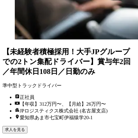
【未経験者積極採用！大手JPグループ
での2トン集配ドライバー】賞与年2回
／年間休日108日／日勤のみ
準中型トラックドライバー
正社員
【年収】312万円〜、【月給】26万円〜
JPロジスティクス株式会社 (名古屋支店)
愛知県あま市七宝町伊福猿学20-1
求人を見る