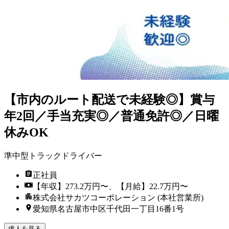
【市内のルート配送で未経験◎】賞与
年2回／手当充実◎／普通免許◎／日曜
休みOK
準中型トラックドライバー
正社員
【年収】273.2万円〜、【月給】22.7万円〜
株式会社サカツコーポレーション (本社営業所)
愛知県名古屋市中区千代田一丁目16番1号
求人を見る