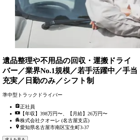
遺品整理や不用品の回収・運搬ドライ
バー／業界No.1規模／若手活躍中／手当
充実／日勤のみ／シフト制
準中型トラックドライバー
正社員
【年収】398万円〜、【月給】26万円〜
株式会社クオーレ (名古屋支店)
愛知県名古屋市南区宝生町3-37
求人を見る