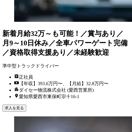
新着
月給32万～も可能！／賞与あり／
月9～10日休み／全車パワーゲート完備
／資格取得支援あり／未経験歓迎
準中型トラックドライバー
正社員
【年収】393.6万円〜、【月給】32.8万円〜
ダイセー物流株式会社 (愛西営業所)
愛知県愛西市東保町宗十16-1
求人を見る