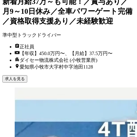
新着
月給37万～も可能！／賞与あり／
月9～10日休み／全車パワーゲート完備
／資格取得支援あり／未経験歓迎
準中型トラックドライバー
正社員
【年収】450.0万円〜、【月給】37.5万円〜
ダイセー物流株式会社 (小牧営業所)
愛知県小牧市大字村中字池田1128
求人を見る