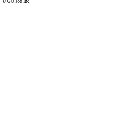
© GO Job Inc.