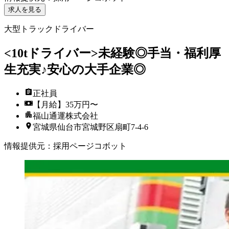
求人を見る
大型トラックドライバー
<10tドライバー>未経験◎手当・福利厚
生充実♪安心の大手企業◎
正社員
【月給】35万円〜
福山通運株式会社
宮城県仙台市宮城野区扇町7-4-6
情報提供元
：
採用ページコボット