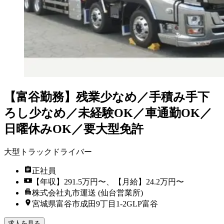
【富谷勤務】残業少なめ／手積み手下
ろし少なめ／未経験OK／車通勤OK／
日曜休みOK／要大型免許
大型トラックドライバー
正社員
【年収】291.5万円〜、【月給】24.2万円〜
株式会社丸市運送 (仙台営業所)
宮城県富谷市成田9丁目1-2GLP富谷
求人を見る