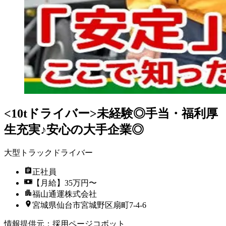
<10tドライバー>未経験◎手当・福利厚
生充実♪安心の大手企業◎
大型トラックドライバー
正社員
【月給】35万円〜
福山通運株式会社
宮城県仙台市宮城野区扇町7-4-6
情報提供元
：
採用ページコボット