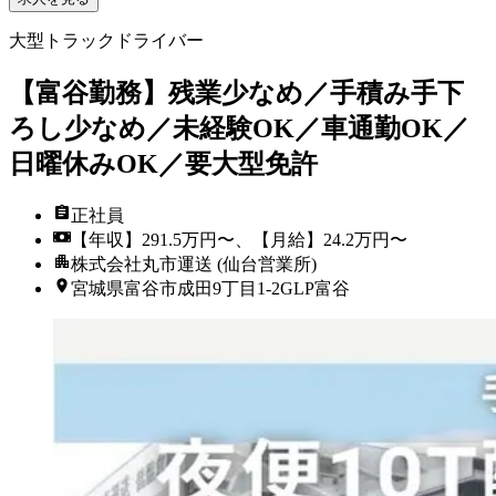
大型トラックドライバー
【富谷勤務】残業少なめ／手積み手下
ろし少なめ／未経験OK／車通勤OK／
日曜休みOK／要大型免許
正社員
【年収】291.5万円〜、【月給】24.2万円〜
株式会社丸市運送 (仙台営業所)
宮城県富谷市成田9丁目1-2GLP富谷