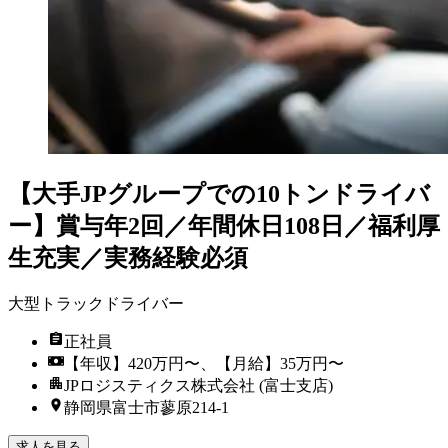
【大手JPグループでの10トンドライバ
ー】賞与年2回／年間休日108日／福利厚
生充実／実務経験必須
大型トラックドライバー
正社員
【年収】420万円〜、【月給】35万円〜
JPロジスティクス株式会社 (富士支店)
静岡県富士市蓼原214-1
求人を見る