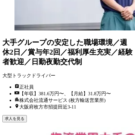
大手グループの安定した職場環境／週
休2日／賞与年2回／福利厚生充実／経験
者歓迎／日勤夜勤交代制
大型トラックドライバー
正社員
【年収】381.6万円〜、【月給】31.8万円〜
株式会社流通サービス (枚方輸送営業所)
大阪府枚方市招提田近3-11
求人を見る