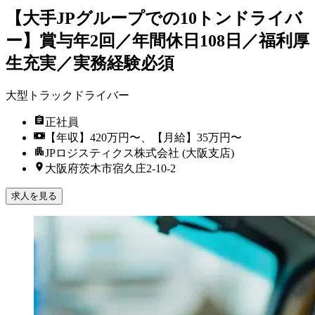
【大手JPグループでの10トンドライバ
ー】賞与年2回／年間休日108日／福利厚
生充実／実務経験必須
大型トラックドライバー
正社員
【年収】420万円〜、【月給】35万円〜
JPロジスティクス株式会社 (大阪支店)
大阪府茨木市宿久庄2-10-2
求人を見る