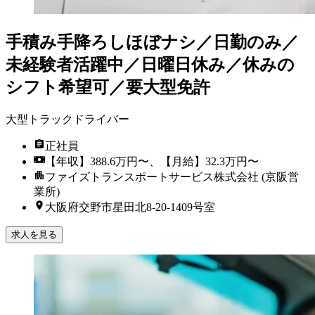
手積み手降ろしほぼナシ／日勤のみ／
未経験者活躍中／日曜日休み／休みの
シフト希望可／要大型免許
大型トラックドライバー
正社員
【年収】388.6万円〜、【月給】32.3万円〜
ファイズトランスポートサービス株式会社 (京阪営
業所)
大阪府交野市星田北8-20-1409号室
求人を見る