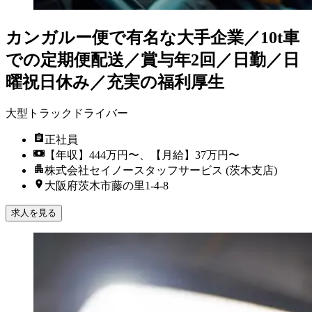
カンガルー便で有名な大手企業／10t車
での定期便配送／賞与年2回／日勤／日
曜祝日休み／充実の福利厚生
大型トラックドライバー
正社員
【年収】444万円〜、【月給】37万円〜
株式会社セイノースタッフサービス (茨木支店)
大阪府茨木市藤の里1-4-8
求人を見る