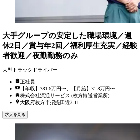
大手グループの安定した職場環境／週
休2日／賞与年2回／福利厚生充実／経験
者歓迎／夜勤勤務のみ
大型トラックドライバー
正社員
【年収】381.6万円〜、【月給】31.8万円〜
株式会社流通サービス (枚方輸送営業所)
大阪府枚方市招提田近3-11
求人を見る