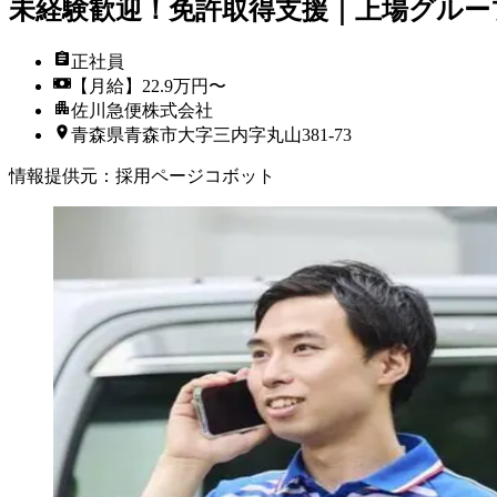
未経験歓迎！免許取得支援｜上場グルー
正社員
【月給】22.9万円〜
佐川急便株式会社
青森県青森市大字三内字丸山381-73
情報提供元
：
採用ページコボット