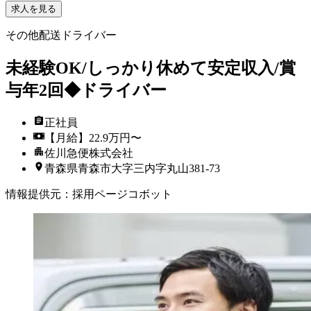
求人を見る
その他配送ドライバー
未経験OK/しっかり休めて安定収入/賞
与年2回◆ドライバー
正社員
【月給】22.9万円〜
佐川急便株式会社
青森県青森市大字三内字丸山381-73
情報提供元
：
採用ページコボット