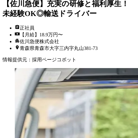
【佐川急便】充実の研修と福利厚生！
未経験OK◎輸送ドライバー
正社員
【月給】18.9万円〜
佐川急便株式会社
青森県青森市大字三内字丸山381-73
情報提供元
：
採用ページコボット