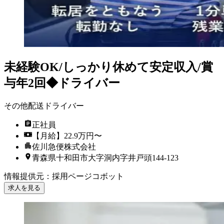
未経験OK/しっかり休めて安定収入/賞
与年2回◆ドライバー
その他配送ドライバー
正社員
【月給】22.9万円〜
佐川急便株式会社
青森県十和田市大字洞内字井戸頭144-123
情報提供元
：
採用ページコボット
求人を見る