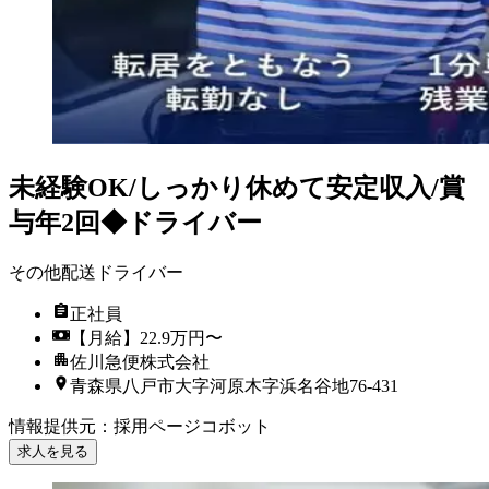
未経験OK/しっかり休めて安定収入/賞
与年2回◆ドライバー
その他配送ドライバー
正社員
【月給】22.9万円〜
佐川急便株式会社
青森県八戸市大字河原木字浜名谷地76-431
情報提供元
：
採用ページコボット
求人を見る