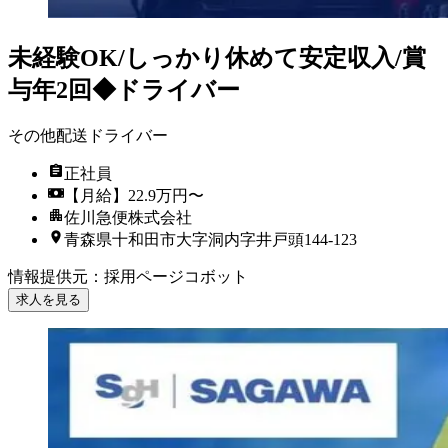
未経験OK/しっかり休めて安定収入/賞
与年2回◆ドライバー
その他配送ドライバー
正社員
【月給】22.9万円〜
佐川急便株式会社
青森県十和田市大字洞内字井戸頭144-123
情報提供元
：
採用ページコボット
求人を見る