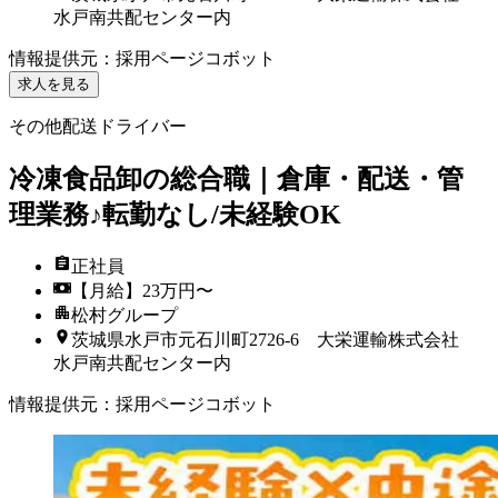
水戸南共配センター内
情報提供元
：
採用ページコボット
求人を見る
その他配送ドライバー
冷凍食品卸の総合職｜倉庫・配送・管
理業務♪転勤なし/未経験OK
正社員
【月給】23万円〜
松村グループ
茨城県水戸市元石川町2726-6 大栄運輸株式会社
水戸南共配センター内
情報提供元
：
採用ページコボット