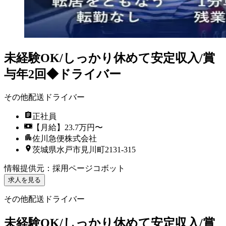
未経験OK/しっかり休めて安定収入/賞
与年2回◆ドライバー
その他配送ドライバー
正社員
【月給】23.7万円〜
佐川急便株式会社
茨城県水戸市見川町2131-315
情報提供元
：
採用ページコボット
求人を見る
その他配送ドライバー
未経験OK/しっかり休めて安定収入/賞