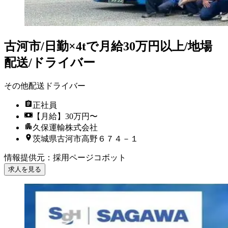
古河市/日勤×4tで月給30万円以上/地場
配送/ドライバー
その他配送ドライバー
正社員
【月給】30万円〜
久保運輸株式会社
茨城県古河市高野６７４－１
情報提供元
：
採用ページコボット
求人を見る