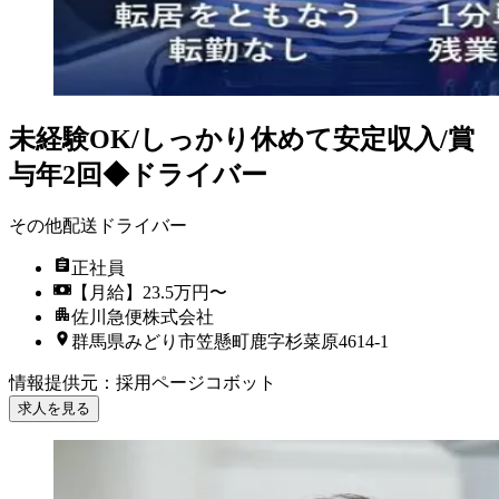
未経験OK/しっかり休めて安定収入/賞
与年2回◆ドライバー
その他配送ドライバー
正社員
【月給】23.5万円〜
佐川急便株式会社
群馬県みどり市笠懸町鹿字杉菜原4614-1
情報提供元
：
採用ページコボット
求人を見る