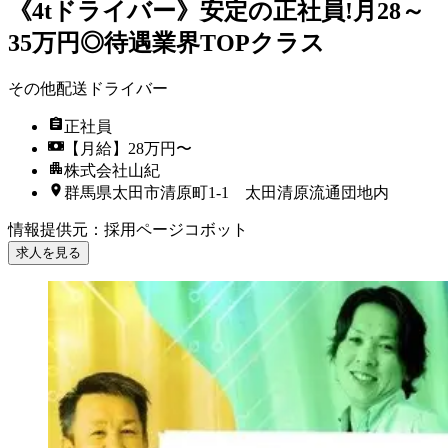
《4tドライバー》安定の正社員!月28～
35万円◎待遇業界TOPクラス
その他配送ドライバー
正社員
【月給】28万円〜
株式会社山紀
群馬県太田市清原町1-1 太田清原流通団地内
情報提供元
：
採用ページコボット
求人を見る