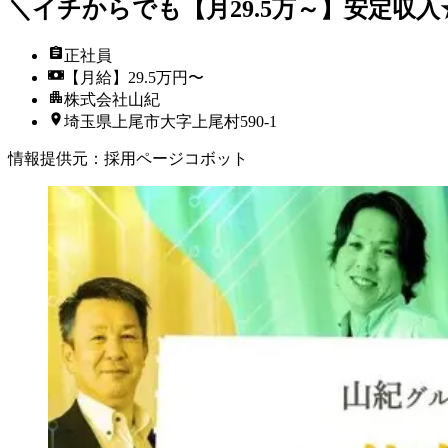
＼イチからでも【月29.5万～】安定収
正社員
【月給】29.5万円〜
株式会社山紀
埼玉県上尾市大字上尾村590-1
情報提供元
：
採用ページコボット