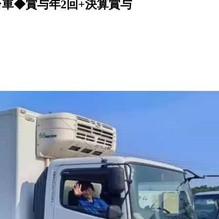
台車◆賞与年2回+決算賞与