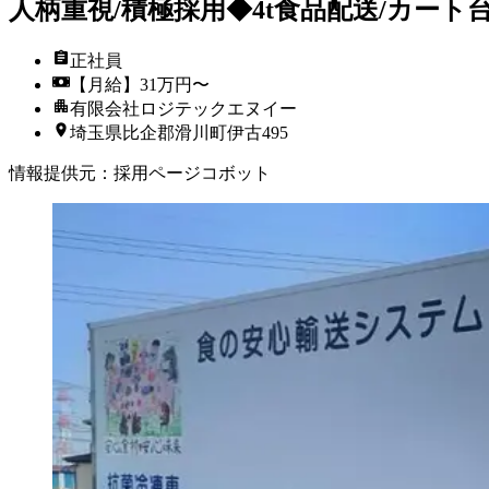
人柄重視/積極採用◆4t食品配送/カート
正社員
【月給】31万円〜
有限会社ロジテックエヌイー
埼玉県比企郡滑川町伊古495
情報提供元
：
採用ページコボット