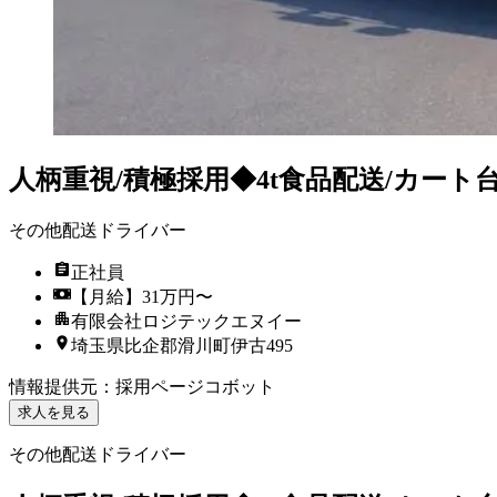
人柄重視/積極採用◆4t食品配送/カート
その他配送ドライバー
正社員
【月給】31万円〜
有限会社ロジテックエヌイー
埼玉県比企郡滑川町伊古495
情報提供元
：
採用ページコボット
求人を見る
その他配送ドライバー