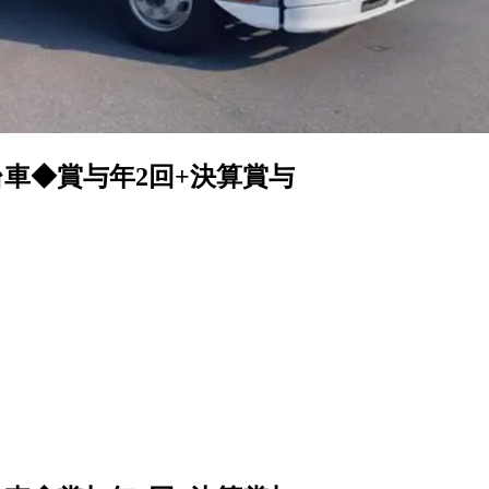
台車◆賞与年2回+決算賞与