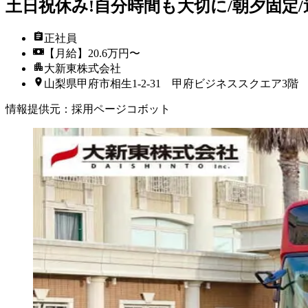
土日祝休み!自分時間も大切に/朝夕固定
正社員
【月給】20.6万円〜
大新東株式会社
山梨県甲府市相生1-2-31 甲府ビジネススクエア3階
情報提供元
：
採用ページコボット