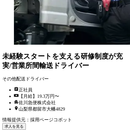
未経験スタートを支える研修制度が充
実/営業所間輸送ドライバー
その他配送ドライバー
正社員
【月給】19.3万円〜
佐川急便株式会社
山梨県都留市大幡4829
情報提供元
：
採用ページコボット
求人を見る