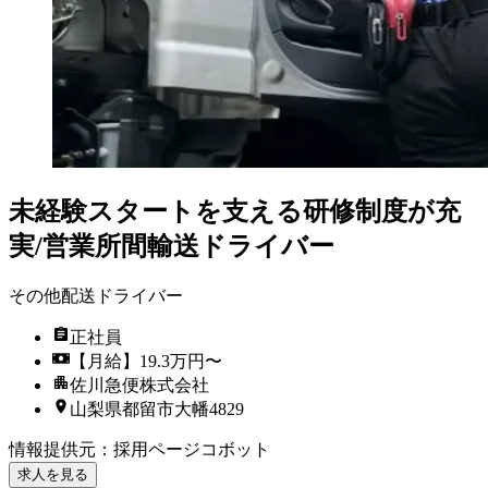
未経験スタートを支える研修制度が充
実/営業所間輸送ドライバー
その他配送ドライバー
正社員
【月給】19.3万円〜
佐川急便株式会社
山梨県都留市大幡4829
情報提供元
：
採用ページコボット
求人を見る