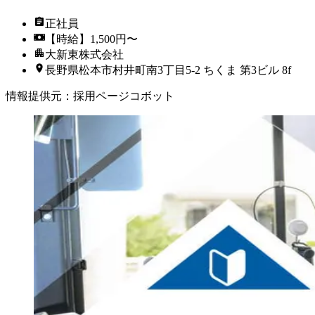
正社員
【時給】1,500円〜
大新東株式会社
長野県松本市村井町南3丁目5-2 ちくま 第3ビル 8f
情報提供元
：
採用ページコボット