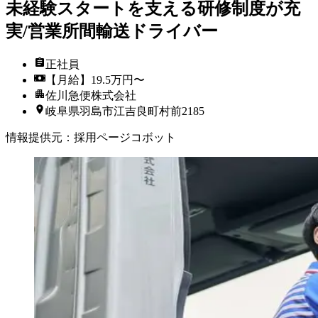
未経験スタートを支える研修制度が充
実/営業所間輸送ドライバー
正社員
【月給】19.5万円〜
佐川急便株式会社
岐阜県羽島市江吉良町村前2185
情報提供元
：
採用ページコボット