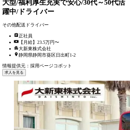
大型/福利厚生充実で安心/30代～50代活
躍中/ドライバー
その他配送ドライバー
正社員
【月給】23.5万円〜
大新東株式会社
静岡県静岡市葵区日出町1-2
情報提供元
：
採用ページコボット
求人を見る