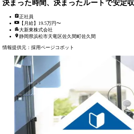
決まった時間、決まったルートで安定収
正社員
【月給】19.5万円〜
大新東株式会社
静岡県浜松市天竜区佐久間町佐久間
情報提供元
：
採用ページコボット