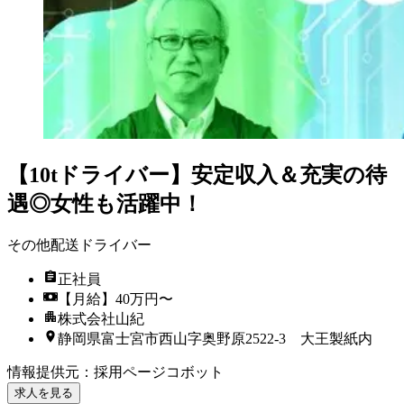
【10tドライバー】安定収入＆充実の待
遇◎女性も活躍中！
その他配送ドライバー
正社員
【月給】40万円〜
株式会社山紀
静岡県富士宮市西山字奥野原2522-3 大王製紙内
情報提供元
：
採用ページコボット
求人を見る