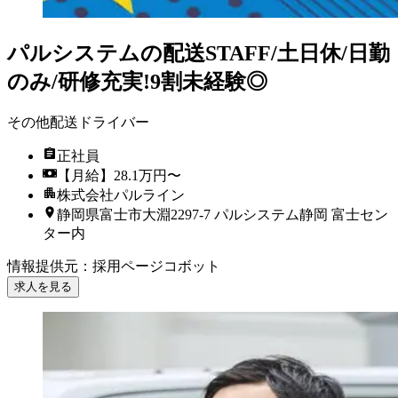
パルシステムの配送STAFF/土日休/日勤
のみ/研修充実!9割未経験◎
その他配送ドライバー
正社員
【月給】28.1万円〜
株式会社パルライン
静岡県富士市大淵2297-7 パルシステム静岡 富士セン
ター内
情報提供元
：
採用ページコボット
求人を見る