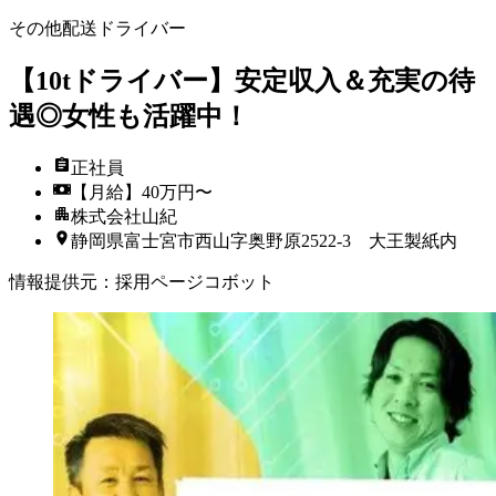
その他配送ドライバー
【10tドライバー】安定収入＆充実の待
遇◎女性も活躍中！
正社員
【月給】40万円〜
株式会社山紀
静岡県富士宮市西山字奥野原2522-3 大王製紙内
情報提供元
：
採用ページコボット