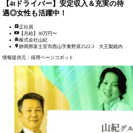
【4tドライバー】安定収入＆充実の待
遇◎女性も活躍中！
正社員
【月給】30万円〜
株式会社山紀
静岡県富士宮市西山字奥野原2522-3 大王製紙内
情報提供元
：
採用ページコボット