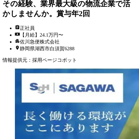
その経験、業界最大級の物流企業で活
かしませんか。賞与年2回
正社員
【月給】24.1万円〜
佐川急便株式会社
静岡県湖西市白須賀6288
情報提供元
：
採用ページコボット