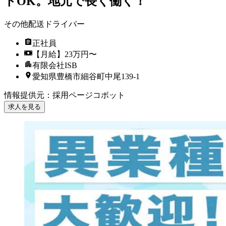
トOK。地元で長く働く！
その他配送ドライバー
正社員
【月給】23万円〜
有限会社ISB
愛知県豊橋市細谷町中尾139-1
情報提供元
：
採用ページコボット
求人を見る