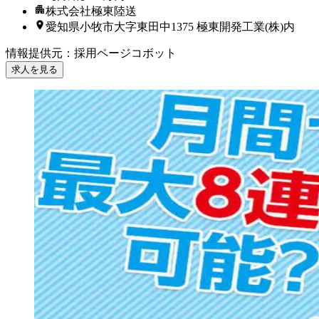
株式会社極東陸送
愛知県小牧市大字東田中1375 極東開発工業(株)内
情報提供元
：
採用ページコボット
求人を見る