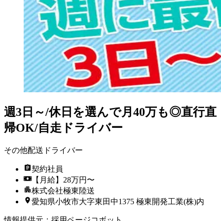
週3日～/休日を選んで月40万も◎直行直
帰OK/自走ドライバー
その他配送ドライバー
契約社員
【月給】28万円〜
株式会社極東陸送
愛知県小牧市大字東田中1375 極東開発工業(株)内
情報提供元
：
採用ページコボット