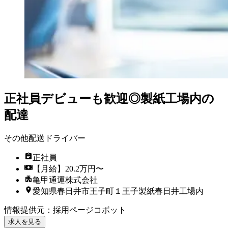
正社員デビューも歓迎◎製紙工場内の
配達
その他配送ドライバー
正社員
【月給】20.2万円〜
亀甲通運株式会社
愛知県春日井市王子町１王子製紙春日井工場内
情報提供元
：
採用ページコボット
求人を見る