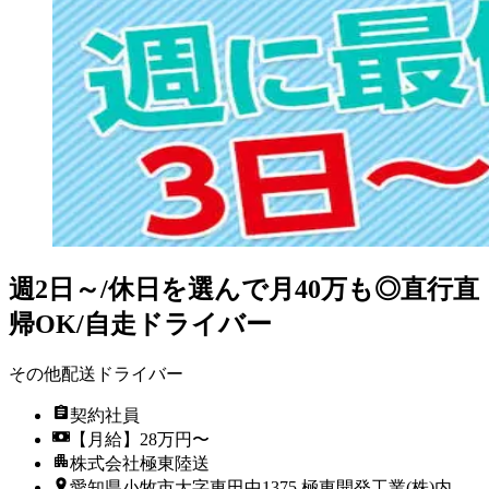
週2日～/休日を選んで月40万も◎直行直
帰OK/自走ドライバー
その他配送ドライバー
契約社員
【月給】28万円〜
株式会社極東陸送
愛知県小牧市大字東田中1375 極東開発工業(株)内