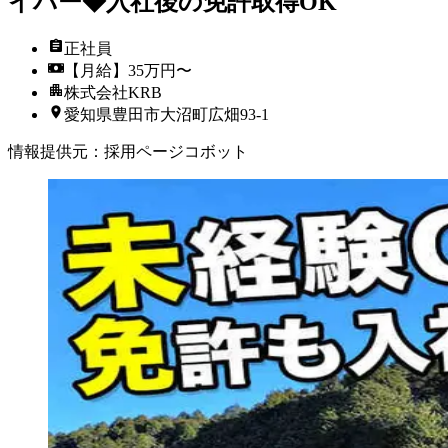
イバー◆入社後の免許取得OK
正社員
【月給】35万円〜
株式会社KRB
愛知県豊田市大沼町広畑93-1
情報提供元
：
採用ページコボット