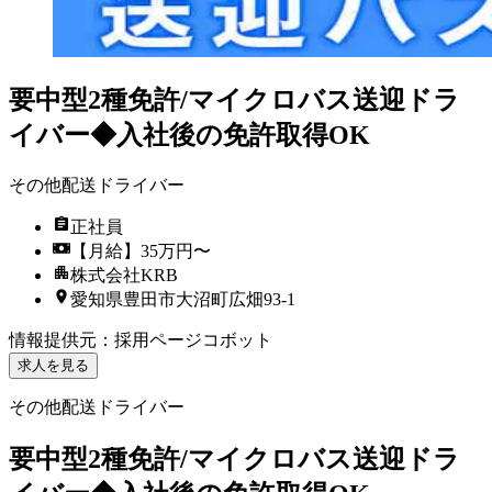
要中型2種免許/マイクロバス送迎ドラ
イバー◆入社後の免許取得OK
その他配送ドライバー
正社員
【月給】35万円〜
株式会社KRB
愛知県豊田市大沼町広畑93-1
情報提供元
：
採用ページコボット
求人を見る
その他配送ドライバー
要中型2種免許/マイクロバス送迎ドラ