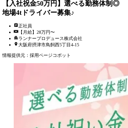
【入社祝金50万円】選べる勤務体制◎
地場4tドライバー募集♪
正社員
【月給】28万円〜
ランナープロデュース株式会社
大阪府摂津市鳥飼西5丁目4-15
情報提供元
：
採用ページコボット