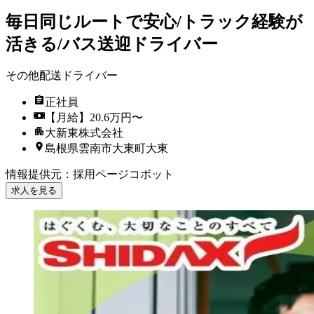
毎日同じルートで安心/トラック経験が
活きる/バス送迎ドライバー
その他配送ドライバー
正社員
【月給】20.6万円〜
大新東株式会社
島根県雲南市大東町大東
情報提供元
：
採用ページコボット
求人を見る