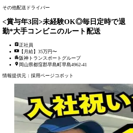
その他配送ドライバー
<賞与年3回>未経験OK◎毎日定時で退
勤*大手コンビニのルート配送
正社員
【月給】35万円〜
阪神トランスポートグループ
岡山県都窪郡早島町早島4962-41
情報提供元
：
採用ページコボット