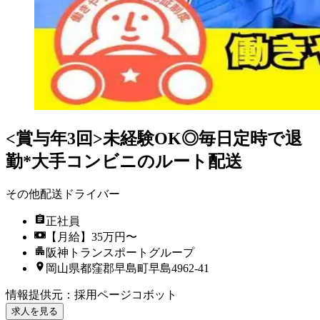
<賞与年3回>未経験OK◎毎日定時で退
勤*大手コンビニのルート配送
その他配送ドライバー
正社員
【月給】35万円〜
阪神トランスポートグループ
岡山県都窪郡早島町早島4962-41
情報提供元
：
採用ページコボット
求人を見る