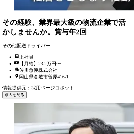
その経験、業界最大級の物流企業で活
かしませんか。賞与年2回
その他配送ドライバー
正社員
【月給】23.2万円〜
佐川急便株式会社
岡山県倉敷市曽原416-1
情報提供元
：
採用ページコボット
求人を見る