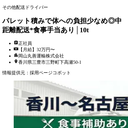
その他配送ドライバー
パレット積みで体への負担少なめ◎中
距離配送*食事手当あり│10t
正社員
【月給】32万円〜
岡山丸善運輸株式会社
香川県三豊市三野町下高瀬50-1
情報提供元
：
採用ページコボット