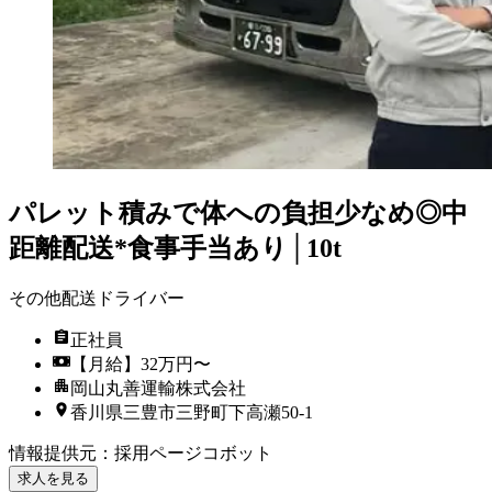
パレット積みで体への負担少なめ◎中
距離配送*食事手当あり│10t
その他配送ドライバー
正社員
【月給】32万円〜
岡山丸善運輸株式会社
香川県三豊市三野町下高瀬50-1
情報提供元
：
採用ページコボット
求人を見る