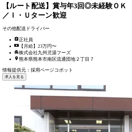
【ルート配送】賞与年3回◎未経験ＯＫ
／Ｉ・Ｕターン歓迎
その他配送ドライバー
正社員
【月給】23万円〜
株式会社九州児湯フーズ
熊本県熊本市南区流通団地２丁目７
情報提供元
：
採用ページコボット
求人を見る