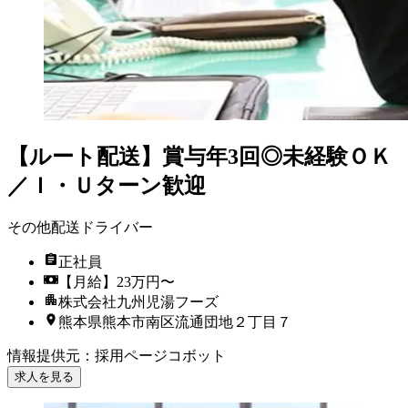
【ルート配送】賞与年3回◎未経験ＯＫ
／Ｉ・Ｕターン歓迎
その他配送ドライバー
正社員
【月給】23万円〜
株式会社九州児湯フーズ
熊本県熊本市南区流通団地２丁目７
情報提供元
：
採用ページコボット
求人を見る