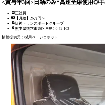
<賞与年3回>日勤のみ*高速全線使用◎手
正社員
【月給】26万円〜
阪神トランスポートグループ
熊本県熊本市東区戸島5-6-72-103
情報提供元
：
採用ページコボット