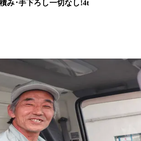
積み･手下ろし一切なし!4t