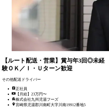
【ルート配送・営業】賞与年3回◎未経
験ＯＫ／Ｉ・Ｕターン歓迎
その他配送ドライバー
正社員
【月給】23万円〜
株式会社九州児湯フーズ
宮崎県児湯郡川南町大字川南19912番地5