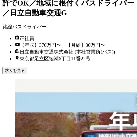
許でOK／地域に根付くバスドライバー
／日立自動車交通G
路線バスドライバー
正社員
【年収】370万円〜、【月給】30万円〜
日立自動車交通株式会社 (本社営業所(バス))
東京都足立区綾瀬6丁目11番22号
求人を見る