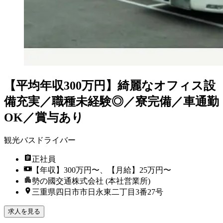
【平均年収300万円】綺麗なオフィス設
備充実／職種未経験◎／寮完備／車通勤
OK／賞与あり
観光バスドライバー
正社員
【年収】300万円〜、【月給】25万円〜
勢の國交通株式会社 (本社営業所)
三重県四日市市日永東二丁目3番27号
求人を見る