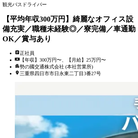
観光バスドライバー
【平均年収300万円】綺麗なオフィス設
備充実／職種未経験◎／寮完備／車通勤
OK／賞与あり
正社員
【年収】300万円〜、【月給】25万円〜
勢の國交通株式会社 (本社営業所)
三重県四日市市日永東二丁目3番27号