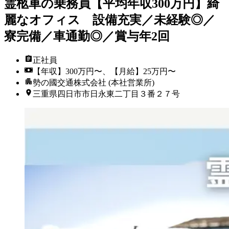
霊柩車の乗務員【平均年収300万円】綺
麗なオフィス 設備充実／未経験◎／
寮完備／車通勤◎／賞与年2回
正社員
【年収】300万円〜、【月給】25万円〜
勢の國交通株式会社 (本社営業所)
三重県四日市市日永東二丁目３番２７号