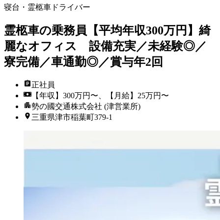
寝台・霊柩車ドライバー
霊柩車の乗務員【平均年収300万円】綺
麗なオフィス 設備充実／未経験◎／
寮完備／車通勤◎／賞与年2回
正社員
【年収】300万円〜、【月給】25万円〜
勢の國交通株式会社 (津営業所)
三重県津市稲葉町379-1