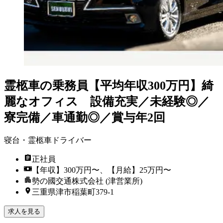
霊柩車の乗務員【平均年収300万円】綺
麗なオフィス 設備充実／未経験◎／
寮完備／車通勤◎／賞与年2回
寝台・霊柩車ドライバー
正社員
【年収】300万円〜、【月給】25万円〜
勢の國交通株式会社 (津営業所)
三重県津市稲葉町379-1
求人を見る