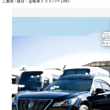
三重県 / 寝台・霊柩車ドライバー
(
2
件)