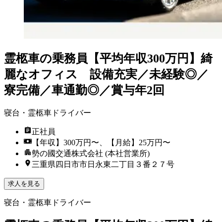
霊柩車の乗務員【平均年収300万円】綺
麗なオフィス 設備充実／未経験◎／
寮完備／車通勤◎／賞与年2回
寝台・霊柩車ドライバー
正社員
【年収】300万円〜、【月給】25万円〜
勢の國交通株式会社 (本社営業所)
三重県四日市市日永東二丁目３番２７号
求人を見る
寝台・霊柩車ドライバー