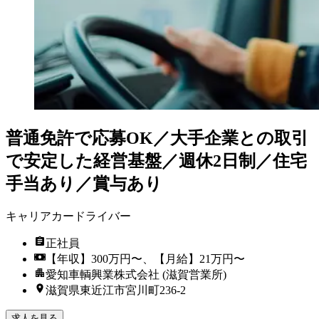
普通免許で応募OK／大手企業との取引
で安定した経営基盤／週休2日制／住宅
手当あり／賞与あり
キャリアカードライバー
正社員
【年収】300万円〜、【月給】21万円〜
愛知車輌興業株式会社 (滋賀営業所)
滋賀県東近江市宮川町236-2
求人を見る