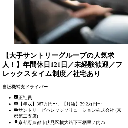
【大手サントリーグループの人気求
人！】年間休日121日／未経験歓迎／フ
レックスタイム制度／社宅あり
自販機補充ドライバー
正社員
【年収】367万円〜、【月給】29.2万円〜
サントリービバレッジソリューション株式会社 (京
都第二支店)
京都府京都市伏見区横大路下三栖里ノ内75