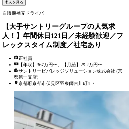
求人を見る
自販機補充ドライバー
【大手サントリーグループの人気求
人！】年間休日121日／未経験歓迎／フ
レックスタイム制度／社宅あり
正社員
【年収】367万円〜、【月給】29.2万円〜
サントリービバレッジソリューション株式会社 (京
都第一支店)
京都府京都市伏見区羽束師古川町417