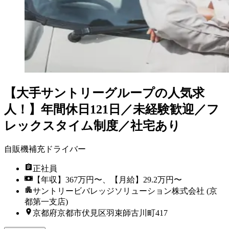
【大手サントリーグループの人気求
人！】年間休日121日／未経験歓迎／フ
レックスタイム制度／社宅あり
自販機補充ドライバー
正社員
【年収】367万円〜、【月給】29.2万円〜
サントリービバレッジソリューション株式会社 (京
都第一支店)
京都府京都市伏見区羽束師古川町417