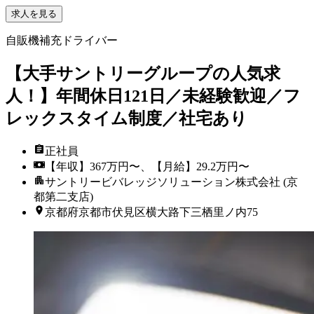
求人を見る
自販機補充ドライバー
【大手サントリーグループの人気求
人！】年間休日121日／未経験歓迎／フ
レックスタイム制度／社宅あり
正社員
【年収】367万円〜、【月給】29.2万円〜
サントリービバレッジソリューション株式会社 (京
都第二支店)
京都府京都市伏見区横大路下三栖里ノ内75