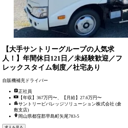
【大手サントリーグループの人気求
人！】年間休日121日／未経験歓迎／フ
レックスタイム制度／社宅あり
自販機補充ドライバー
正社員
【年収】367万円〜、【月給】27.6万円〜
サントリービバレッジソリューション株式会社 (倉
敷支店)
岡山県都窪郡早島町矢尾783-5
求人を見る