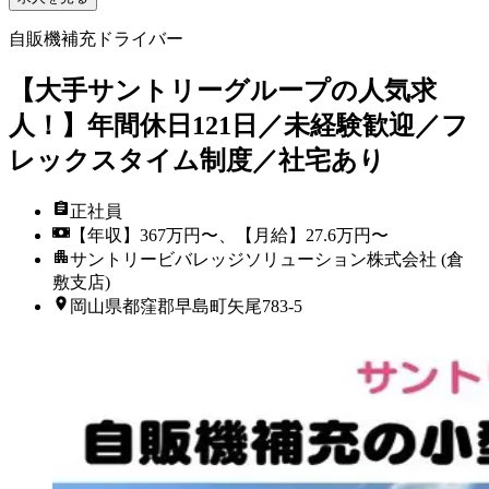
自販機補充ドライバー
【大手サントリーグループの人気求
人！】年間休日121日／未経験歓迎／フ
レックスタイム制度／社宅あり
正社員
【年収】367万円〜、【月給】27.6万円〜
サントリービバレッジソリューション株式会社 (倉
敷支店)
岡山県都窪郡早島町矢尾783-5