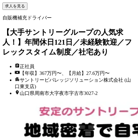
求人を見る
自販機補充ドライバー
【大手サントリーグループの人気求
人！】年間休日121日／未経験歓迎／フ
レックスタイム制度／社宅あり
正社員
【年収】367万円〜、【月給】27.6万円〜
サントリービバレッジソリューション株式会社 (山
口東支店)
山口県周南市大字夜市字古市3027-2