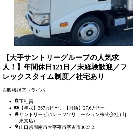
【大手サントリーグループの人気求
人！】年間休日121日／未経験歓迎／フ
レックスタイム制度／社宅あり
自販機補充ドライバー
正社員
【年収】367万円〜、【月給】27.6万円〜
サントリービバレッジソリューション株式会社 (山
口東支店)
山口県周南市大字夜市字古市3027-2