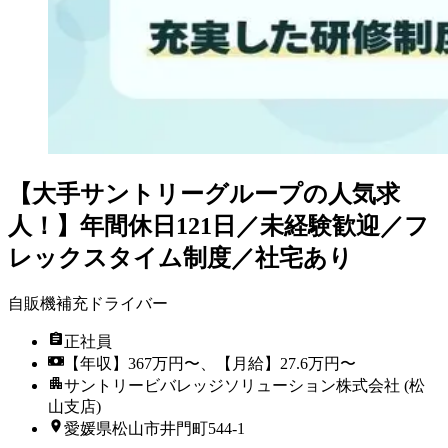
【大手サントリーグループの人気求
人！】年間休日121日／未経験歓迎／フ
レックスタイム制度／社宅あり
自販機補充ドライバー
正社員
【年収】367万円〜、【月給】27.6万円〜
サントリービバレッジソリューション株式会社 (松
山支店)
愛媛県松山市井門町544-1